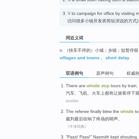
3.
V
to campaign for office by visitin
访问很多小镇并发表简短演说的方式)
同近义词
n. （快车不停的）小城；乡镇；短暂停留
villages and towns
,
short delay
双语例句
原声例句
权威
There
are
whistle
stop
tours
by train
,
汽车
、
飞机
、
火车
上都
有
让
旅客
停下
youdao
The referee
finally
blew
the
whistle
to
裁判
最后
吹响
了终场的
哨声
。
《牛津词典》
"
Pass
! Pass!"
Nasmith
kept
shouting