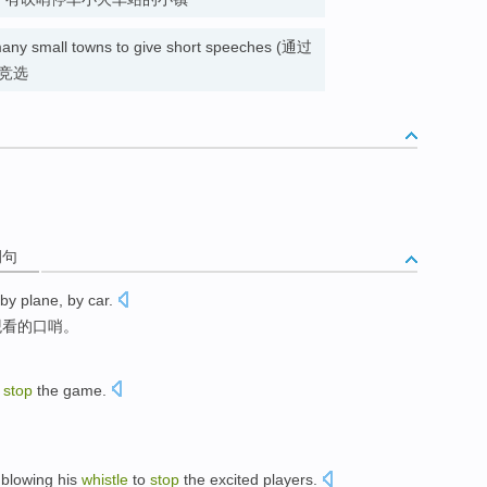
g many small towns to give short speeches (通过
竞选
例句
 by
plane
, by
car
.
观看的口哨。
stop
the
game.
,
blowing
his
whistle
to
stop
the
excited
players
.