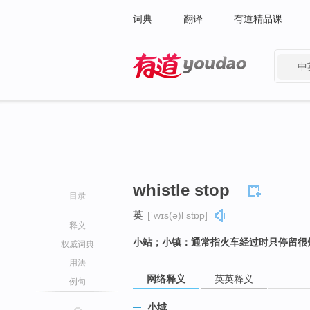
词典
翻译
有道精品课
中
有道 - 网易旗下搜索
whistle stop
目录
英
[ˈwɪs(ə)l stɒp]
释义
小站；小镇：通常指火车经过时只停留很
权威词典
用法
网络释义
英英释义
例句
小城