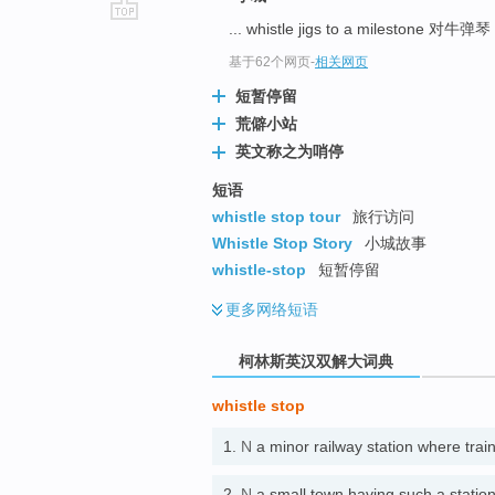
... whistle jigs to a milestone 对牛弹琴
go
top
基于62个网页
-
相关网页
短暂停留
荒僻小站
英文称之为哨停
短语
whistle stop tour
旅行访问
Whistle Stop Story
小城故事
whistle-stop
短暂停留
更多
网络短语
柯林斯英汉双解大词典
whistle stop
1.
N
a minor railway station where 
2.
N
a small town having such a