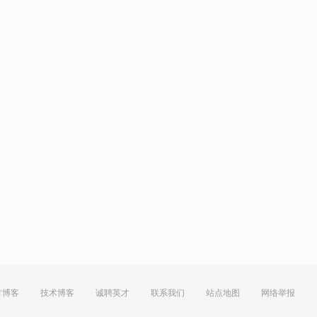
方博客
技术博客
诚聘英才
联系我们
站点地图
网络举报