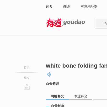
词典
翻译
有道精品课
中
有道 - 网易旗下搜索
white bone folding fa
目录
释义
白骨折扇
go
网络释义
专业释义
top
白骨折扇