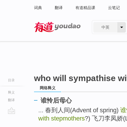
词典
翻译
有道精品课
云笔记
中英
有道 - 网易旗下搜索
who will sympathise w
目录
网络释义
释义
谁怜后母心
翻译
... 春到人间(Advent of spring)
谁
with stepmothers
?) 飞刀李凤娇(Lee 
go
top
...