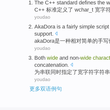
The C++
standard
defines
the w
C++
标准
定义
了 wchar_t
宽
字
youdao
AkaDora
is
a
fairly
simple
script
support
.
akaDora
是
一种
相对
简单
的手写
youdao
Both
wide
and
non-
wide
charact
concatenation
.
为
串联同时
指定
了
宽
字符
字符串
youdao
更多双语例句