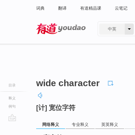
词典
翻译
有道精品课
云笔记
中英
有道 - 网易旗下搜索
wide character
目录
释义
[计] 宽位字符
例句
网络释义
专业释义
英英释义
go
top