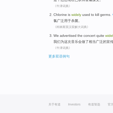
《牛津词典》
Chlorine
is
widely
used to
kill germs
.
氯
广泛
用于
杀菌
。
《柯林斯英汉双解大词典》
We
advertised
the
concert
quite
wide
我们
为这次
音乐会
做了
相当
广泛的
宣
《牛津词典》
更多双语例句
关于有道
Investors
有道智选
官