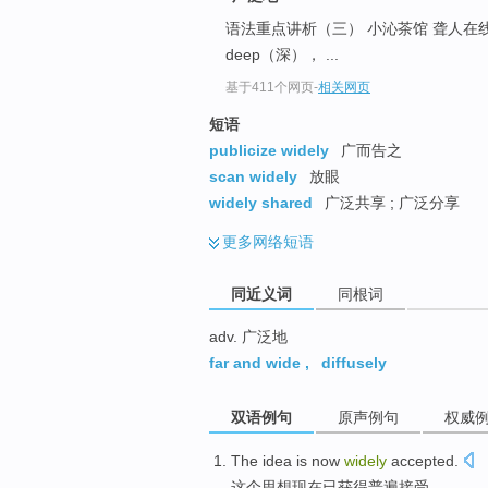
top
语法重点讲析（三） 小沁茶馆 聋人在线 - 听
deep（深）， ...
基于411个网页
-
相关网页
短语
publicize widely
广而告之
scan widely
放眼
widely shared
广泛共享 ; 广泛分享
更多
网络短语
同近义词
同根词
adv. 广泛地
far and wide
,
diffusely
双语例句
原声例句
权威
The
idea
is now
widely
accepted
.
这个
思想
现在
已获得普遍
接受
。