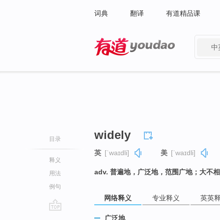
词典
翻译
有道精品课
中
有道 - 网易旗下搜索
widely
目录
英
[ˈwaɪdli]
美
[ˈwaɪdli]
释义
adv. 普遍地，广泛地，范围广地；大不
用法
例句
网络释义
专业释义
英英
go
广泛地