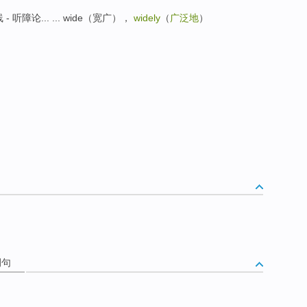
障论... ... wide（宽广），
widely
（
广泛地
）
例句