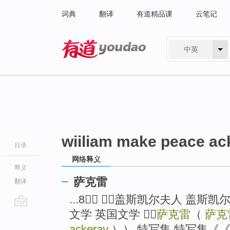
词典
翻译
有道精品课
云笔记
中英
有道 - 网易旗下搜索
wiiliam make peace ac
目录
网络释义
释义
萨克雷
翻译
...8）） 盖斯凯尔夫人 盖斯
文学 英国文学 
萨克雷
（
萨克
go
top
ackeray
）） 特写集 特写集《