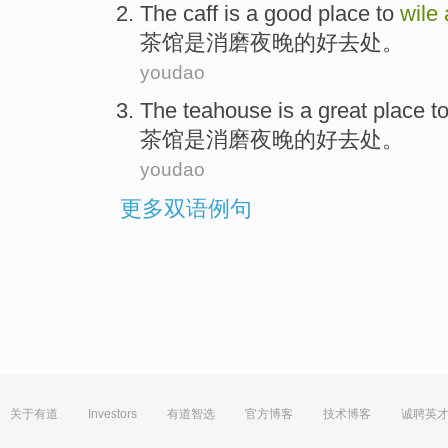
The caff
is
a good
place to
wile
茶馆
是
消磨
夜晚
的
好
去处
。
youdao
The teahouse
is
a great
place t
茶馆
是
消磨
夜晚
的
好
去处
。
youdao
更多双语例句
关于有道
Investors
有道智选
官方博客
技术博客
诚聘英