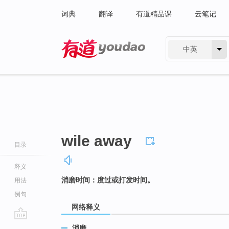
词典
翻译
有道精品课
云笔记
中英
有道 - 网易旗下搜索
wile away
目录
释义
消磨时间：度过或打发时间。
用法
例句
网络释义
go
消磨