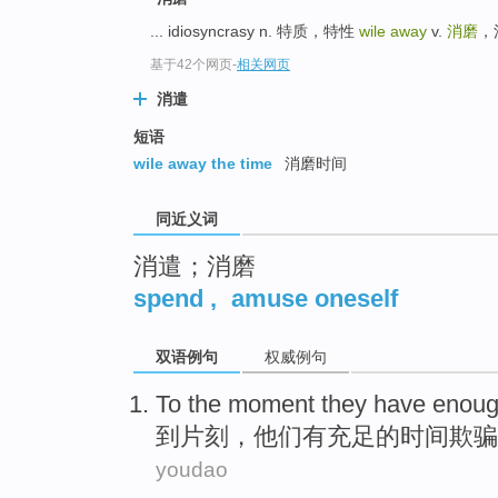
top
... idiosyncrasy n. 特质，特性
wile away
v.
消磨
，消
基于42个网页
-
相关网页
消遣
短语
wile away the time
消磨时间
同近义词
消遣；消磨
spend
,
amuse oneself
双语例句
权威例句
To
the
moment
they
have
enou
到
片刻
，
他们
有
充足的
时间
欺骗
youdao