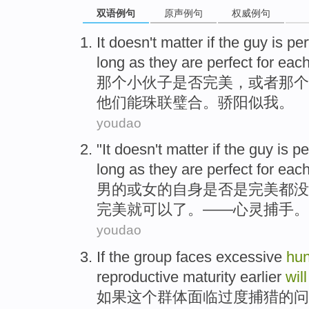
双语例句
原声例句
权威例句
It
doesn't
matter
if
the guy
is
per
long as
they
are perfect for ea
那个
小伙子
是否
完美
，
或者
那个
他们
能
珠联璧合
。骄阳似我。
youdao
"
It doesn
't
matter
if the
guy
is
pe
long as
they
are
perfect
for each
男的
或
女的
自身是否是
完美
都
没
完美就可以了。——心灵捕手。
youdao
If
the
group
faces
excessive
hun
reproductive
maturity
earlier
will
如果
这个
群体
面临
过度
捕猎
的问