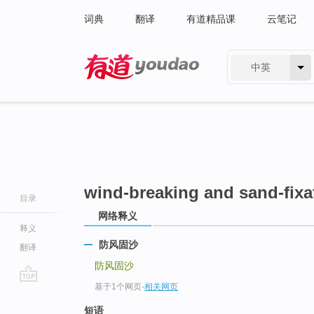
词典
翻译
有道精品课
云笔记
中英
有道 - 网易旗下搜索
wind-breaking and sand-fixa
目录
网络释义
释义
防风固沙
翻译
防风固沙
基于1个网页
-
相关网页
go
top
短语