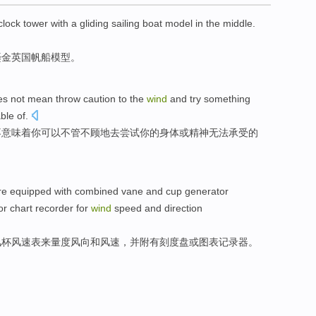
clock tower
with
a
gliding
sailing boat
model
in the
middle
.
鎏金
英国
帆船
模型
。
es not
mean
throw
caution
to the
wind
and
try something
ble
of
.
不
意味着
你
可以不管
不
顾
地
去
尝试你的
身体
或
精神无法
承受
的
re
equipped with combined vane
and
cup
generator
or
chart
recorder
for
wind
speed
and
direction
风
杯
风速
表来
量度
风向
和
风速
，
并
附有
刻度
盘
或
图表
记录器
。