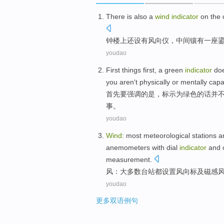
There
is also
a
wind
indicator
on
the 
钟楼
上
还
设有
风向
仪
，中间
镶有
一
座
youdao
First
things
first, a
green
indicator
do
you
aren't
physically
or
mentally
capa
首先
要强调的是，
标示
为
绿色
的话
并
事
。
youdao
Wind
:
most
meteorological stations
a
anemometers
with
dial
indicator
and
measurement
.
风
：
大多数
台站
都
设置
风向标
及
磁感
youdao
更多双语例句