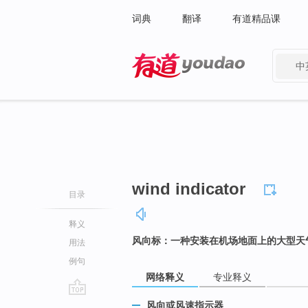
词典
翻译
有道精品课
中
有道 - 网易旗下搜索
wind indicator
目录
释义
风向标：一种安装在机场地面上的大型天
用法
例句
网络释义
专业释义
go
风向或风速指示器