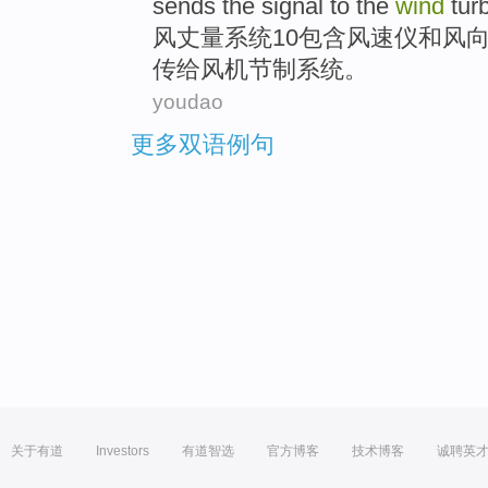
sends the
signal
to the
wind
tur
风
丈量
系统
10
包含
风速
仪
和
风
传给
风机
节制
系统。
youdao
更多双语例句
关于有道
Investors
有道智选
官方博客
技术博客
诚聘英