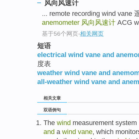
风向风速计
... remote recording wind 
anemometer
风向风速计
ACG w
基于56个网页
-
相关网页
短语
electrical wind vane and anem
度表
weather wind vane and anemom
all-weather wind vane and ane
相关文章
双语例句
The
wind
measurement
system
and
a
wind
vane
, which
monitor