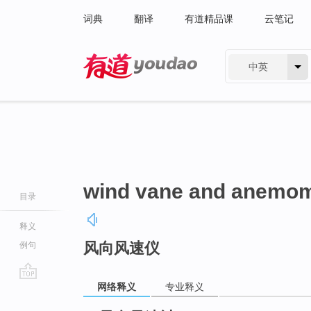
词典
翻译
有道精品课
云笔记
中英
有道 - 网易旗下搜索
wind vane and anemom
目录
释义
风向风速仪
例句
网络释义
专业释义
go
top