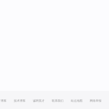
方博客
技术博客
诚聘英才
联系我们
站点地图
网络举报