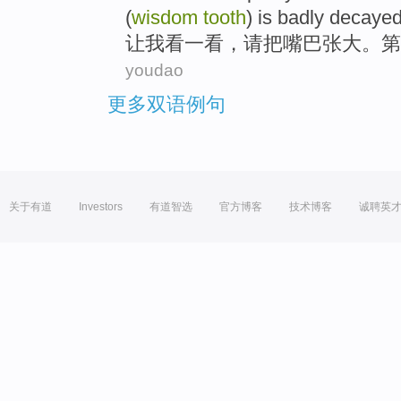
(
wisdom
tooth
) is badly decayed
让
我
看
一看，
请
把
嘴巴
张大
。
第
youdao
更多双语例句
关于有道
Investors
有道智选
官方博客
技术博客
诚聘英