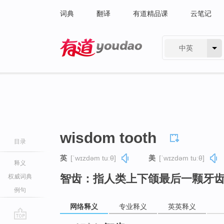
词典
翻译
有道精品课
云笔记
中英
有道 - 网易旗下搜索
wisdom tooth
目录
英
[ˈwɪzdəm tuːθ]
美
[ˈwɪzdəm tuːθ]
释义
智齿：指人类上下颌最后一颗牙
权威词典
例句
网络释义
专业释义
英英释义