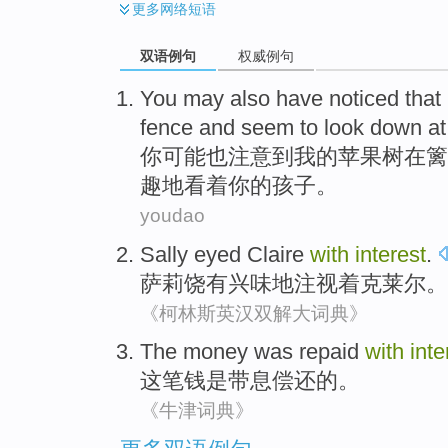
更多
网络短语
双语例句
权威例句
You
may
also have
noticed
that
fence
and
seem
to
look
down a
你
可能
也
注意
到
我
的
苹果树
在
篱
趣地
看着
你
的
孩子
。
youdao
Sally
eyed
Claire
with
interest
.
萨莉
饶有兴味地注视着
克莱尔
。
《柯林斯英汉双解大词典》
The money
was
repaid
with
inte
这笔
钱
是
带息偿还的。
《牛津词典》