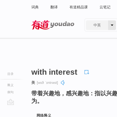
词典
翻译
有道精品课
云笔记
中英
有道 - 网易旗下搜索
with interest
目录
美
[wɪð ˈɪntrəst]
释义
带着兴趣地，感兴趣地：指以兴
例句
为。
go
top
网络释义