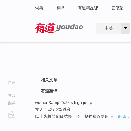
词典
翻译
有道精品课
云笔记
中英
有道 - 网易旗下搜索
相关文章
目录
有道翻译
释义
women&amp;#x27;s high jump
翻译
女人;# x27;S型跳高
以上为机器翻译结果，长、整句建议使用
人工翻译
go
top