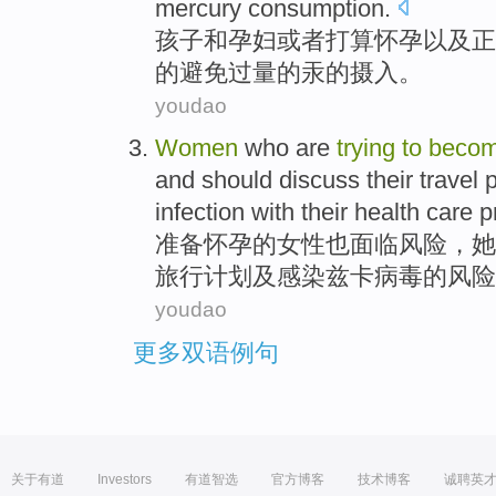
mercury
consumption
.
孩子
和
孕妇
或者
打算
怀孕
以及正
的
避免
过量的
汞
的
摄入
。
youdao
Women
who
are
trying
to
beco
and
should
discuss
their
travel
infection
with
their health care p
准备
怀孕
的
女性
也
面临
风险，
她
旅行
计划
及
感染
兹
卡病毒
的
风险
youdao
更多双语例句
关于有道
Investors
有道智选
官方博客
技术博客
诚聘英