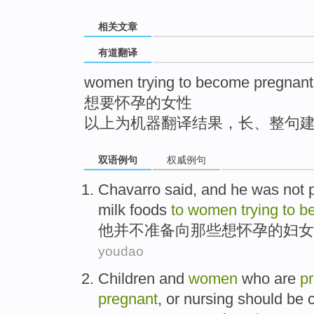
top
相关文章
有道翻译
women trying to become pregnant
想要怀孕的女性
以上为机器翻译结果，长、整句
双语例句
权威例句
Chavarro said, and
he
was not
milk
foods
to
women
trying
to
b
他
并不
准备
向
那些
想
怀孕的
妇女
youdao
Children
and
women
who are
p
pregnant
,
or nursing
should
be c