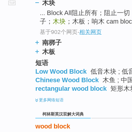
木块
go
... Block All阻止所有；阻止
top
子；
木块
；木板；响木 cam block
基于902个网页
-
相关网页
南梆子
木板
短语
Low Wood Block
低音木块 ; 低音
Chinese Wood Block
木鱼 ; 中
rectangular wood block
矩形木
更多
网络短语
柯林斯英汉双解大词典
wood block