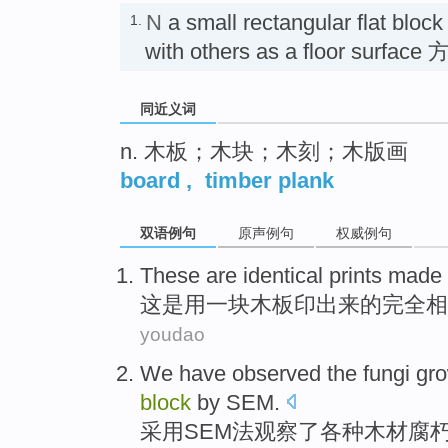
N
a small rectangular flat block 
1.
with others as a floor surfac
同近义词
n. 木板；木块；木刻；木版画
board
,
timber plank
双语例句
原声例句
权威例句
These
are
identical
prints
made 
这
是
用
一
块
木板
印出来
的完全相
youdao
We have
observed
the fungi
gr
block
by SEM
.
采用
SEM
法
观察
了各种
木材
腐