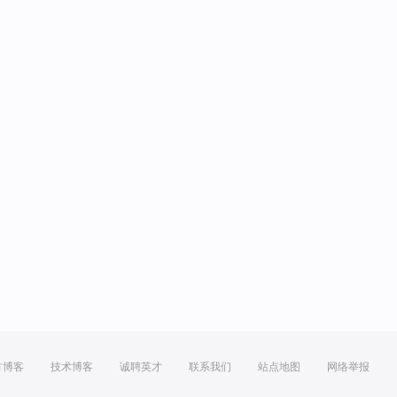
方博客
技术博客
诚聘英才
联系我们
站点地图
网络举报