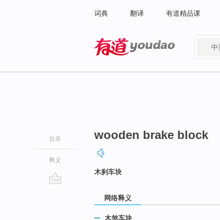
词典
翻译
有道精品课
中
有道 - 网易旗下搜索
wooden brake block
目录
释义
木刹车块
go
网络释义
top
木煞车块