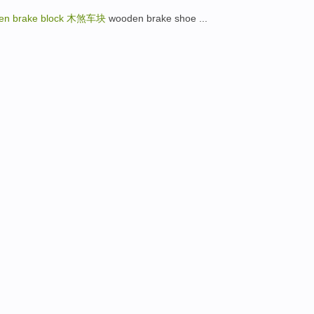
en brake block
木煞车块
wooden brake shoe ...