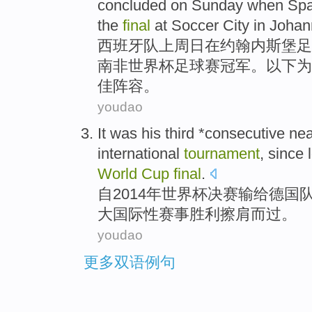
concluded on Sunday when
Spa
the
final
at Soccer City
in
Johan
西班牙队
上周日
在
约翰内斯堡足
南非
世界杯
足球赛冠军。以下
为
佳阵容。
youdao
It
was
his
third
*
consecutive
nea
international
tournament
,
since
World
Cup
final
.
自2014年
世界杯
决赛
输给
德国
大
国际性
赛事
胜利
擦肩而过
。
youdao
更多双语例句