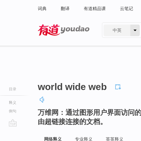
词典
翻译
有道精品课
云笔记
中英
有道 - 网易旗下搜索
world wide web
目录
释义
万维网：通过图形用户界面访问
例句
由超链接连接的文档。
go
top
网络释义
专业释义
英英释义