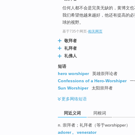
top
任何人都不会是完美无缺的，黄博文也不
我们希望他越来越好，他还有提高的必
球的视野。
基于735个网页
-
相关网页
敬拜者
礼拜者
礼佛人
短语
hero worshiper
英雄崇拜论者
Confessions of a Hero-Worshiper
一
Sun Worshiper
太阳崇拜者
更多
网络短语
同近义词
同根词
n. 崇拜者；礼拜者（等于worshipper）
adorer
,
venerator