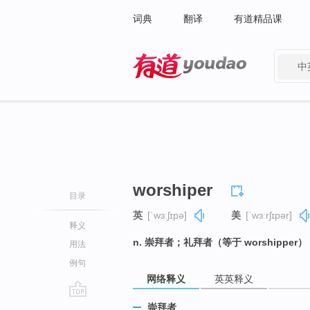
词典
翻译
有道精品课
中
有道 - 网易旗下搜索
worshiper
目录
英
[ˈwɜːʃɪpə]
美
[ˈwɜːrʃɪpər]
释义
n. 崇拜者；礼拜者（等于 worshipper）
用法
例句
网络释义
英英释义
go
崇拜者