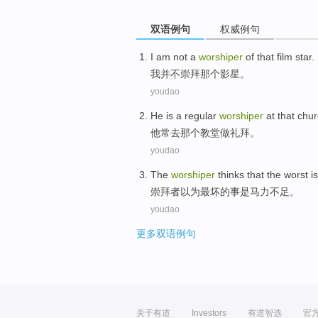
双语例句
权威例句
I
am not
a
worshiper
of that
film star
.
我
并不
崇拜那个
影星
。
youdao
He
is a
regular
worshiper
at
that
chur
他
常
去
那个
教堂做礼拜
。
youdao
The
worshiper
thinks that
the worst
is
崇拜者
以为
最
坏
的
事
是
马力
不足
。
youdao
更多双语例句
关于有道
Investors
有道智选
官