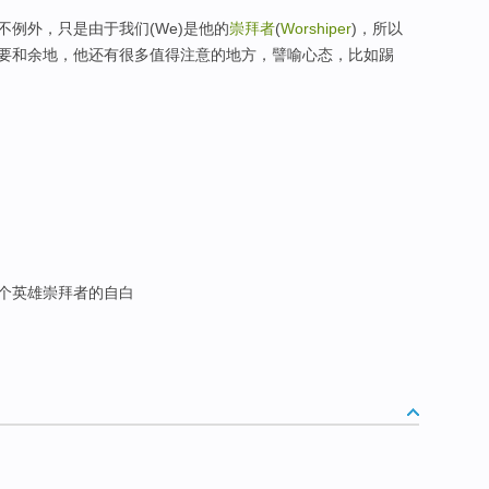
例外，只是由于我们(We)是他的
崇拜者
(
Worshiper
)，所以
要和余地，他还有很多值得注意的地方，譬喻心态，比如踢
个英雄崇拜者的自白