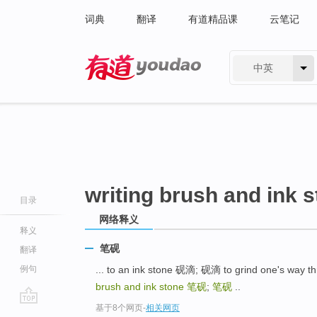
词典
翻译
有道精品课
云笔记
中英
有道 - 网易旗下搜索
writing brush and ink 
目录
网络释义
释义
笔砚
翻译
例句
... to an ink stone 砚滴; 砚滴 to grind one's w
brush and ink stone
笔砚
;
笔砚
..
基于8个网页
-
相关网页
go