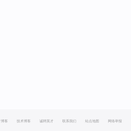
方博客
技术博客
诚聘英才
联系我们
站点地图
网络举报