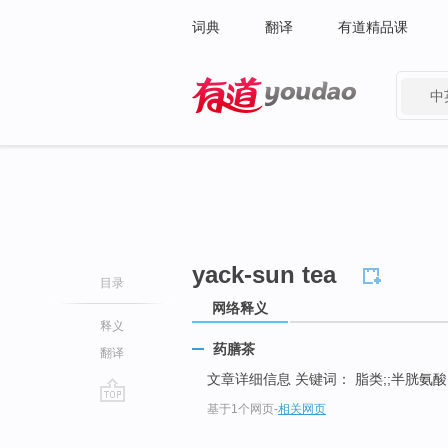
词典
翻译
有道精品课
中
有道 - 网易旗下搜索
yack-sun tea
目录
网络释义
释义
药膳茶
翻译
文章详细信息 关键词： 脂类;;半胱氨酸;
基于1个网页
-
相关网页
go
top