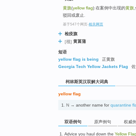
go
黄旗
(
yellow flag
):在案例中出现的
黄旗
top
驳回或废止.
基于547个网页
-
相关网页
检疫旗
黄菖蒲
[植]
短语
yellow flag is being
正黄旗
Georgia Tech Yellow Jackets Flag
佐
柯林斯英汉双解大词典
yellow flag
1.
N
→ another name for
quarantine fl
双语例句
原声例句
权威
Advice
you
haul down the
Yellow
Fla