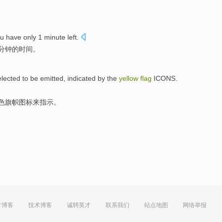
ou
have only
1
minute
left.
分钟
的时间。
elected
to be
emitted
,
indicated
by the
yellow
flag
ICONS
.
色
旗帜
图标来
指示
。
方博客
技术博客
诚聘英才
联系我们
站点地图
网络举报