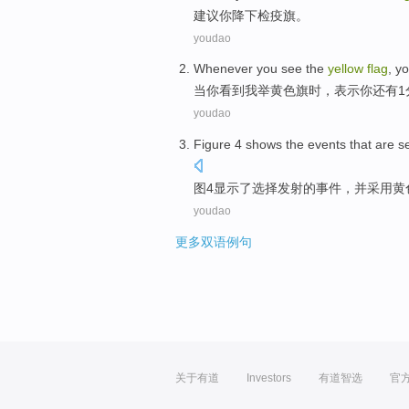
建议
你
降下
检疫
旗
。
youdao
Whenever
you
see
the
yellow
flag
, y
当
你
看到
我举
黄色
旗
时，表示你
还有
1
youdao
Figure
4
shows
the
events
that are
s
图
4
显示
了
选择
发射
的
事件
，并
采用
黄
youdao
更多双语例句
关于有道
Investors
有道智选
官