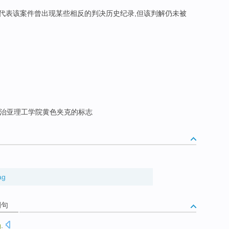
,代表该案件曾出现某些相反的判决历史纪录,但该判解仍未被
治亚理工学院黄色夹克的标志
ag
例句
g
.