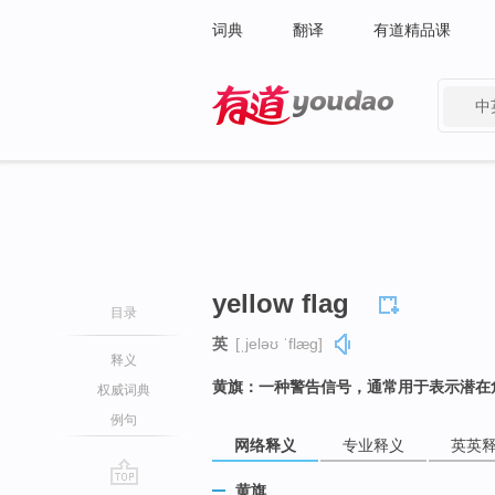
词典
翻译
有道精品课
中
有道 - 网易旗下搜索
yellow flag
目录
英
[ˌjeləʊ ˈflæɡ]
释义
黄旗：一种警告信号，通常用于表示潜在
权威词典
例句
网络释义
专业释义
英英
黄旗