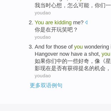
我
当时心想
，怎么可能，
你们
一
youdao
You
are
kidding
me
?
你
是
在
开玩笑
吧？
youdao
And for those
of
you
wondering
Hangover
now
have
a
shot
,
you
如果
你们
中的
一些
好奇
，
像
《
星
影
现在
是否有
获得提名的
机会
，
youdao
更多双语例句