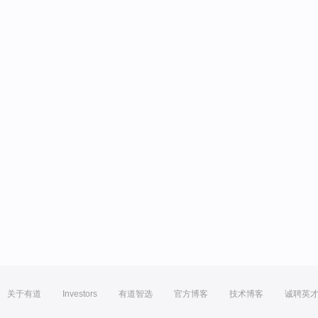
关于有道
Investors
有道智选
官方博客
技术博客
诚聘英