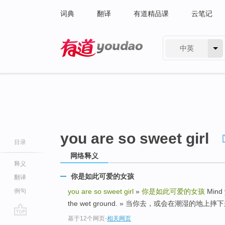
词典
翻译
有道精品课
云笔记
中英
有道 - 网易旗下搜索
you are so sweet girl
目录
网络释义
释义
你是如此可爱的女孩
翻译
例句
you are so sweet girl
»
你是如此可爱的女孩
Mind y
the wet ground. » 当你去，或会在潮湿的地
基于12个网页
-
相关网页
go