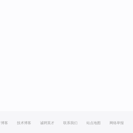
方博客
技术博客
诚聘英才
联系我们
站点地图
网络举报