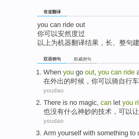
top
有道翻译
you can ride out
你可以安然度过
以上为机器翻译结果，长、整句
双语例句
权威例句
When
you
go
out
,
you
can
ride
在
外出
的时候，
你
可以
骑
自行车
youdao
There is no
magic
,
can
let
you
r
也
没有什么
神妙
的技术，
可以
让
youdao
Arm
yourself
with something to