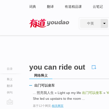
词典
翻译
有道精品课
云笔记
中英
有道 - 网易旗下搜索
you can ride out
目录
网络释义
释义
出门可以坐车
翻译
例句
... 照亮我人生 » Light up my life
出门可以坐车
»
Y
She led us upstairs to the room ...
基于12个网页
-
相关网页
go