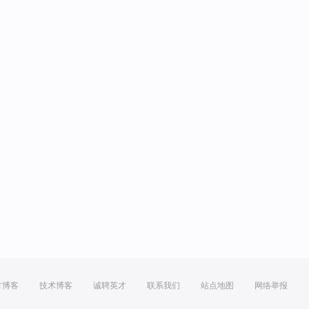
方博客
技术博客
诚聘英才
联系我们
站点地图
网络举报