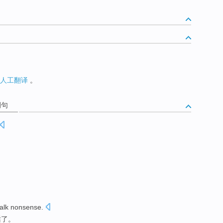
人工翻译
。
例句
talk nonsense
.
话了。