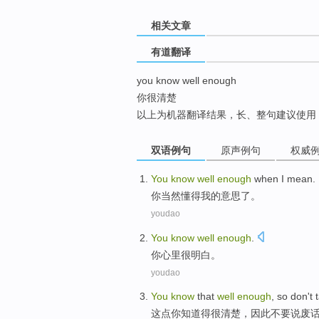
top
相关文章
有道翻译
you know well enough
你很清楚
以上为机器翻译结果，长、整句建议使用
双语例句
原声例句
权威
You
know
well
enough
when
I
mean
.
你
当然
懂得
我
的
意思
了。
youdao
You
know
well
enough
.
你
心里
很
明白
。
youdao
You
know
that
well
enough
,
so
don't
这点
你
知道
得很
清楚，
因此
不要
说废