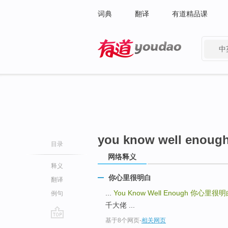
词典
翻译
有道精品课
中
有道 - 网易旗下搜索
you know well enoug
目录
网络释义
释义
你心里很明白
翻译
...
You Know Well Enough
你心里很明
例句
千大佬 ...
基于8个网页
-
相关网页
go