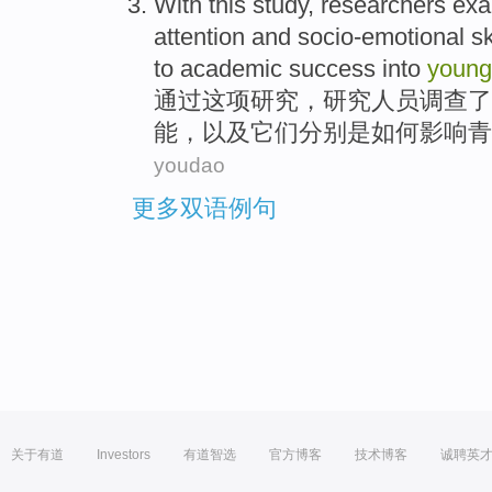
With
this
study
,
researchers
exa
attention
and
socio-emotional
sk
to academic
success
into
youn
通过
这项
研究
，
研究人员
调查了
能
，以及它们分别是
如何
影响
青
youdao
更多双语例句
关于有道
Investors
有道智选
官方博客
技术博客
诚聘英