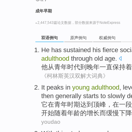
成年早期
·
2,447,543篇论文数据，部分数据来源于NoteExpress
双语例句
原声例句
权威例句
He
has
sustained
his
fierce
soci
adulthood
through old age
.
他
从
青年
时代
到晚年一直
保持
着
《柯林斯英汉双解大词典》
It
peaks
in
young
adulthood
, le
then
generally
starts to
slowly
d
它
在
青年
时期达到
顶峰
，
在
一
段
开始
随着
年龄的增长而
缓慢
下降
youdao