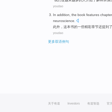
“
我们
使
越来越多
的
人
开始
了解
禅宗
佛
youdao
In addition
,
the book
features chapte
neuroscience
.
此外
，
这本
书的一些
精彩
章节还提到
youdao
更多双语例句
关于有道
Investors
有道智选
官