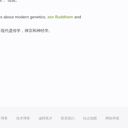
法
，”
他
说
。
rs
about
modern
genetics
,
zen
Buddhism
and
了
现代
遗传学
，禅宗和神经学。
方博客
技术博客
诚聘英才
联系我们
站点地图
网络举报