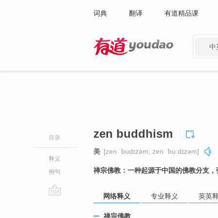
词典
翻译
有道精品课
中
有道 - 网易旗下搜索
zen buddhism
目录
美
[zen ˈbʊdɪzəm; zen ˈbuːdɪzəm]
释义
禅宗佛教：一种起源于中国的佛教分支，
例句
网络释义
专业释义
英英
go
top
禅宗佛教