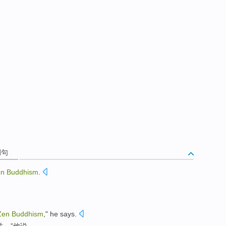
例句
en
Buddhism
.
Zen
Buddhism
,"
he
says
.