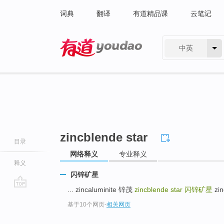
词典
翻译
有道精品课
云笔记
中英
有道 - 网易旗下搜索
zincblende star
目录
网络释义
专业释义
释义
闪锌矿星
... zincaluminite 锌茂
zincblende star
闪锌矿星
zin
go
基于10个网页
-
相关网页
top