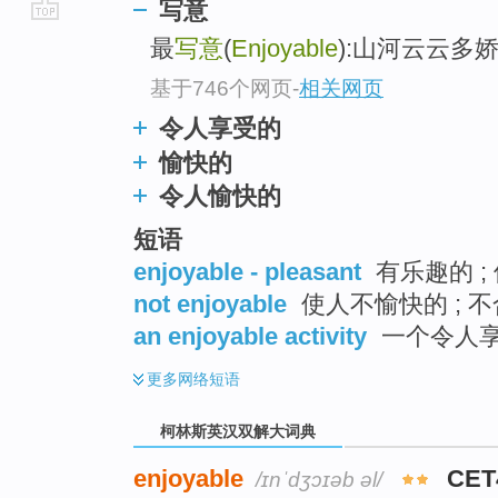
写意
go
最
写意
(
Enjoyable
):山河云云多
top
基于746个网页
-
相关网页
令人享受的
愉快的
令人愉快的
短语
enjoyable - pleasant
有乐趣的 ;
not enjoyable
使人不愉快的 ; 不
an enjoyable activity
一个令人
更多
网络短语
柯林斯英汉双解大词典
enjoyable
CET
/ɪnˈdʒɔɪəb əl/