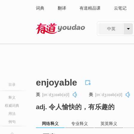
词典
翻译
有道精品课
云笔记
中英
有道 - 网易旗下搜索
enjoyable
目录
英
[ɪnˈdʒɔɪəb(ə)l]
美
[ɪnˈdʒɔɪəb(ə)l]
释义
adj. 令人愉快的，有乐趣的
权威词典
用法
例句
网络释义
专业释义
英英释义