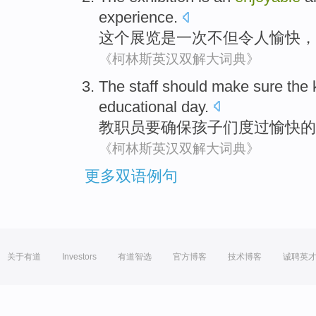
experience
.
这个
展览
是
一次
不但
令人愉快
，
《柯林斯英汉双解大词典》
The staff
should
make sure
the
educational
day
.
教职员
要
确保
孩子们
度过愉快
的
《柯林斯英汉双解大词典》
更多双语例句
关于有道
Investors
有道智选
官方博客
技术博客
诚聘英