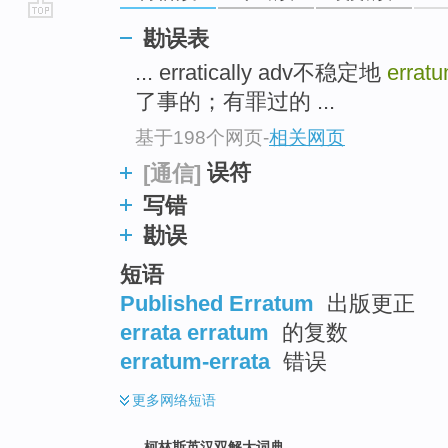
go
勘误表
top
... erratically adv不稳定地
errat
了事的；有罪过的 ...
基于198个网页
-
相关网页
误符
[通信]
写错
勘误
短语
Published Erratum
出版更正
errata erratum
的复数
erratum-errata
错误
更多
网络短语
柯林斯英汉双解大词典