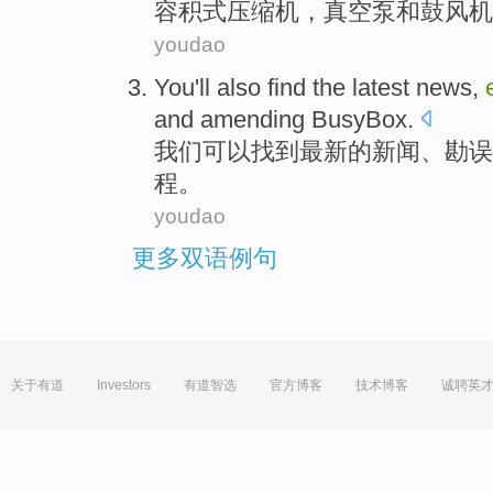
容积
式压缩机
，
真空泵
和
鼓风机
youdao
You'll
also
find
the latest
news
,
and
amending BusyBox
.
我们
可以
找到
最新
的
新闻
、
勘误
程
。
youdao
更多双语例句
关于有道
Investors
有道智选
官方博客
技术博客
诚聘英