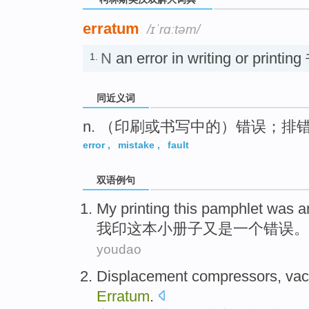
erratum
/ɪˈrɑːtəm/
N
an error in writing or pr
1.
同近义词
n. （印刷或书写中的）错误；排
error
,
mistake
,
fault
双语例句
My
printing
this pamphlet
was a
我
印
这本
小册子
又是
一个错误。
youdao
Displacement
compressors
,
va
Erratum
.