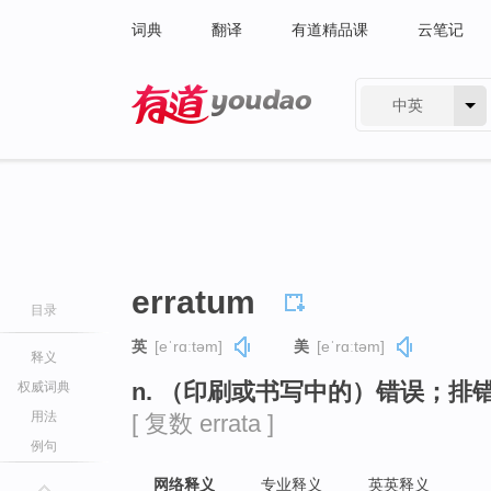
词典
翻译
有道精品课
云笔记
中英
有道 - 网易旗下搜索
erratum
目录
英
[eˈrɑːtəm]
美
[eˈrɑːtəm]
释义
n. （印刷或书写中的）错误；排
权威词典
用法
[ 复数 errata ]
例句
网络释义
专业释义
英英释义