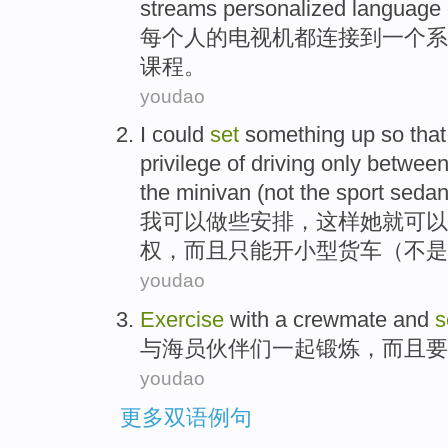
streams
personalized
language
每个人
的
电视机
都
连接
到
一个
系
课程
。
youdao
I
could
set
something
up
so that
privilege
of
driving
only betwee
the
minivan
(
not
the
sport
seda
我
可以
做
些安排，
这样
她
就可以
权
，
而且
只能
开小型货车
（
不是
youdao
Exercise
with
a crewmate
and
s
与
海员
伙伴们一起
锻炼
，而且要
youdao
更多双语例句