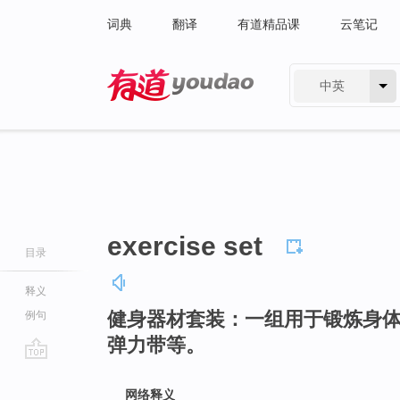
词典
翻译
有道精品课
云笔记
中英
有道 - 网易旗下搜索
exercise set
目录
释义
健身器材套装：一组用于锻炼身
例句
弹力带等。
go
top
网络释义