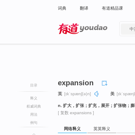
词典
翻译
有道精品课
中
有道 - 网易旗下搜索
expansion
目录
英
[ɪkˈspænʃ(ə)n]
美
[ɪkˈspænʃ
释义
n. 扩大，扩张；扩充，展开；扩张物；
权威词典
[ 复数 expansions ]
用法
例句
网络释义
英英释义