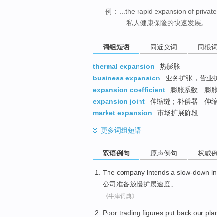
例：
...the rapid expansion of privat
…私人健康保险的快速发展。
词组短语
同近义词
同根
thermal expansion
热膨胀
business expansion
业务扩张，营业
expansion coefficient
膨胀系数，膨
expansion joint
伸缩缝；补偿器；伸
market expansion
市场扩展阶段
更多
词组短语
双语例句
原声例句
权威
The company
intends a slow-down in
公司
准备
放慢
扩展速度
。
《牛津词典》
Poor
trading figures put
back
our
pla