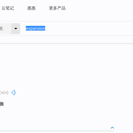
云笔记
惠惠
更多产品
英
(ə)n]
膨胀