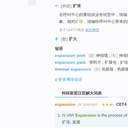
扩张
[科技]
go
在呼叫中心的重组或业务转型中，缩编（do
top
象。相对
扩张
，缩编给呼叫中心带来的
基于1447个网页
-
相关网页
扩大
[数]
短语
expansion joint
[建]
伸缩缝 ;
[机]
伸缩接
expansion pack
资料片 ; 扩展包 ; 扩
thermal expansion
[热]
热膨胀 ; 热膨
更多
网络短语
柯林斯英汉双解大词典
expansion
CET4
/ɪkˈspænʃən/
1.
N-VAR
Expansion
is the process of
扩张; 发展