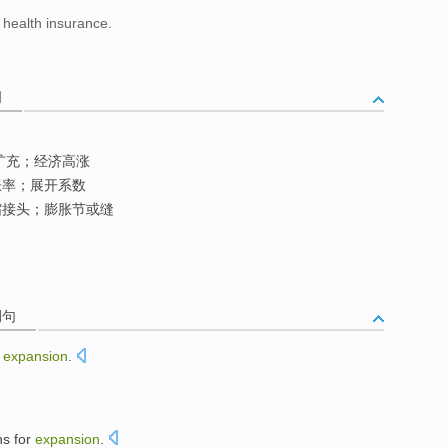
e health insurance.
词
扩充；经济高涨
胀率；展开系数
缩接头；膨胀节或缝
例句
expansion
.
ns
for
expansion
.