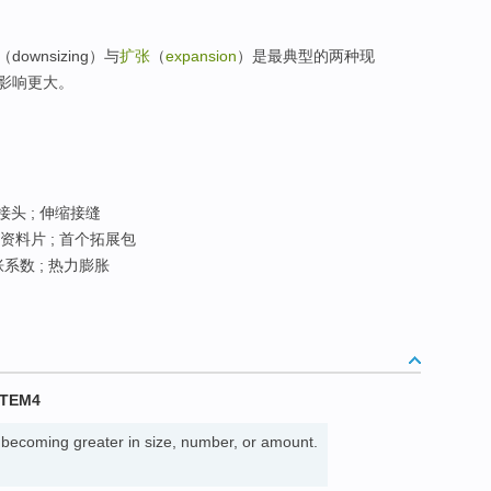
wnsizing）与
扩张
（
expansion
）是最典型的两种现
影响更大。
头 ; 伸缩接缝
张资料片 ; 首个拓展包
胀系数 ; 热力膨胀
 TEM4
 becoming greater in size, number, or amount.