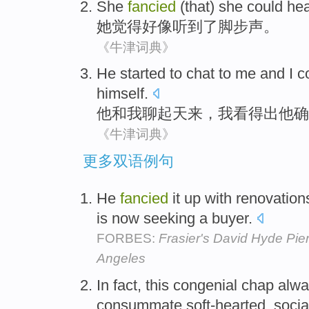
She
fancied
(that) she could
he
她
觉得
好像
听到
了脚步声
。
《牛津词典》
He
started to chat
to
me
and
I
c
himself.
他
和
我
聊
起天
来
，
我
看得出
他
确
《牛津词典》
更多双语例句
He
fancied
it up with renovation
is now seeking a buyer.
FORBES:
Frasier's David Hyde Pier
Angeles
In fact, this congenial chap alw
consummate soft-hearted, socia