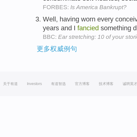
FORBES:
Is America Bankrupt?
Well, having worn every conceiva
years and I
fancied
something di
BBC:
Ear stretching: 10 of your stor
更多权威例句
关于有道
Investors
有道智选
官方博客
技术博客
诚聘英