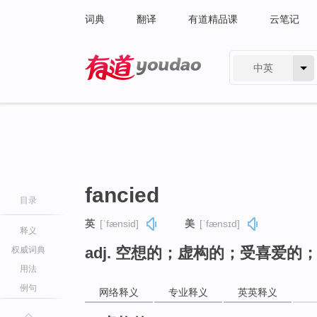
词典
翻译
有道精品课
云笔记
中英
有道 - 网易旗下搜索
fancied
目录
英
[ˈfænsid]
美
[ˈfænsɪd]
释义
adj. 空想的；虚构的；受喜爱的
权威词典
用法
例句
网络释义
专业释义
英英释义