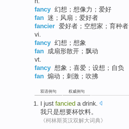
n.
fancy
幻想；想像力；爱好
fan
迷；风扇；爱好者
fancier
爱好者；空想家；育种者
vi.
fancy
幻想；想象
fan
成扇形散开；飘动
vt.
fancy
想象；喜爱；设想；自负
fan
煽动；刺激；吹拂
双语例句
权威例句
I
just
fancied
a
drink
.
我
只是
想要
杯饮料。
《柯林斯英汉双解大词典》