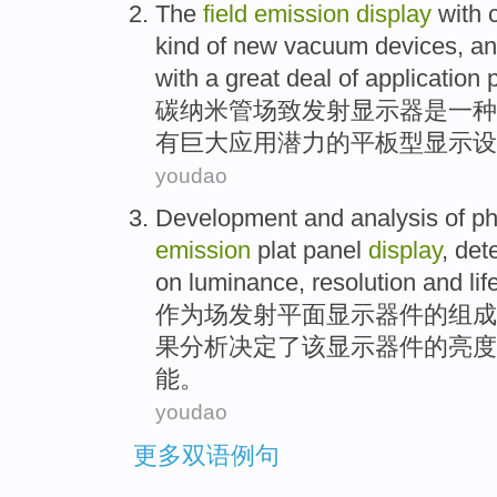
The
field
emission
display
with
kind
of
new
vacuum
devices
, a
with a great
deal
of
application
碳
纳米管
场
致发射
显示器
是
一
种
有
巨大
应用
潜力的
平板型
显示
设
youdao
Development
and
analysis
of
ph
emission
plat panel
display
,
det
on
luminance
,
resolution
and
lif
作为场
发射
平面
显示
器件
的
组成
果分析
决定
了该
显示器件的
亮度
能
。
youdao
更多双语例句