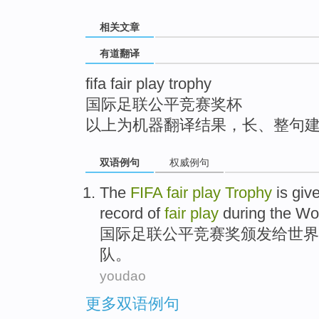
top
相关文章
有道翻译
fifa fair play trophy
国际足联公平竞赛奖杯
以上为机器翻译结果，长、整句
双语例句
权威例句
The
FIFA
fair
play
Trophy
is
give
record of
fair
play
during the
Wo
国际
足联
公平
竞赛奖颁发
给
世界
队
。
youdao
更多双语例句