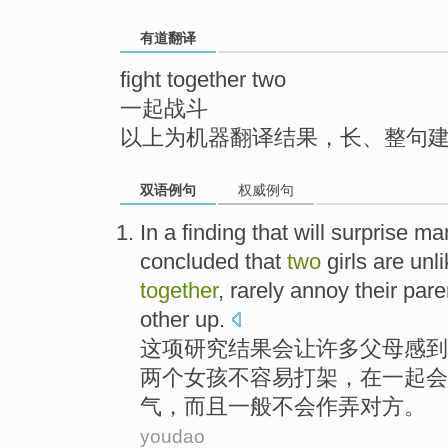
top
有道翻译
fight together two
一起战斗
以上为机器翻译结果，长、整句
双语例句
权威例句
In a
finding
that
will
surprise
ma
concluded
that
two
girls
are unli
together
,
rarely
annoy
their
pare
other up
.
这项研究结果
会
让
许多
父母
感到
两个
女孩
不
容易
打架
，
在一起
会
气，
而且
一般
不会作弄对方。
youdao