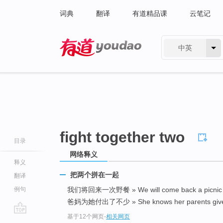
词典
翻译
有道精品课
云笔记
中英
有道 - 网易旗下搜索
fight together two
目录
网络释义
释义
把两个拼在一起
翻译
例句
我们将回来一次野餐 » We will come back a picni
爸妈为她付出了不少 » She knows her parents give he
基于12个网页
-
相关网页
go