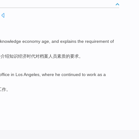
knowledge
economy
age
,
and
explains
the
requirement
of
并
介绍知识
经济时代
对
档案
人员
素质
的
要求
。
ffice in
Los Angeles
, where he continued to
work
as a
工作
。