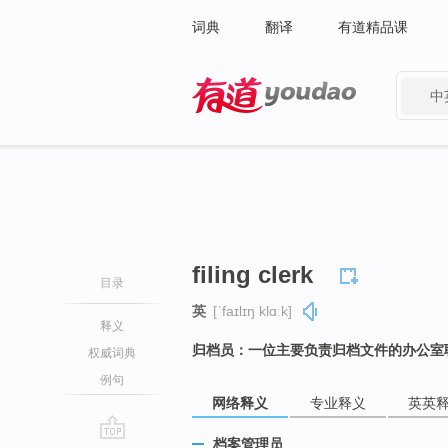
词典
翻译
有道精品课
中
有道 - 网易旗下搜索
filing clerk
目录
英
[ˈfaɪlɪŋ klɑːk]
释义
归档员：一位主要负责归档文件的办公室
权威词典
例句
网络释义
专业释义
英英
档案管理员