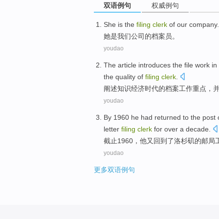
双语例句
权威例句
She
is
the
filing
clerk
of
our
company
.
她
是
我们
公司
的
档案
员
。
youdao
The article introduces
the
file
work
in
the
quality
of
filing
clerk
.
阐述
知识
经济
时代
的
档案
工作
重点，
youdao
By
1960
he
had
returned
to the
post
o
letter
filing
clerk
for over a decade.
截止
1960，
他
又回到了
洛杉矶
的
邮局
youdao
更多双语例句