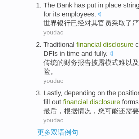
The Bank
has
put in place
strin
for
its
employees.
世界
银行
已经
对其
官员采取了严
youdao
Traditional
financial
disclosure
c
DFIs
in time and
fully
.
传统
的
财务
报告披露
模式难以及
险
。
youdao
Lastly
,
depending on
the
positio
fill out
financial
disclosure
forms
最后
，
根据
情况
，
您
可能
还
需要
youdao
更多双语例句