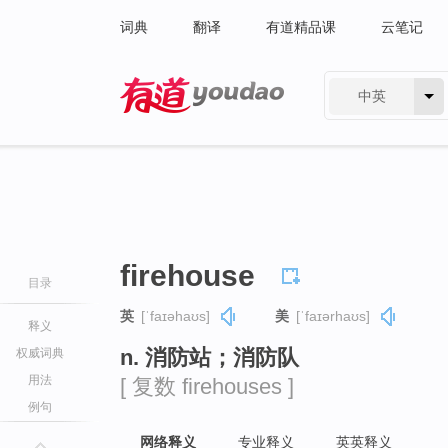
词典
翻译
有道精品课
云笔记
中英
有道 - 网易旗下搜索
firehouse
目录
英
[ˈfaɪəhaʊs]
美
[ˈfaɪərhaʊs]
释义
n. 消防站；消防队
权威词典
用法
[ 复数 firehouses ]
例句
网络释义
专业释义
英英释义