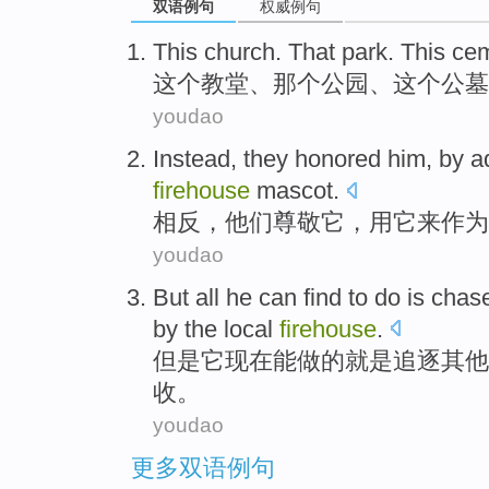
双语例句
权威例句
This
church
.
That
park
. This
cem
这个
教堂
、
那个
公园
、这个
公墓
youdao
Instead
,
they
honored
him
,
by
a
firehouse
mascot
.
相反
，
他们
尊敬
它
，
用
它来
作为
youdao
But
all
he can find to
do
is
chas
by the
local
firehouse
.
但是
它现在
能
做
的
就是
追逐
其他
收。
youdao
更多双语例句