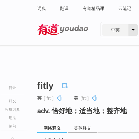
词典
翻译
有道精品课
云笔记
中英
有道 - 网易旗下搜索
fitly
目录
英
[ˈfɪtli]
美
[fɪtli]
释义
adv. 恰好地；适当地；整齐地
权威词典
用法
例句
网络释义
英英释义