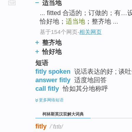
适当地
go
... fitted 合适的；订做的；有…
top
恰好地；
适当地
；整齐地 ...
基于154个网页
-
相关网页
整齐地
恰好地
短语
fitly spoken
说话表达的好 ; 谈
answer fitly
适度地回答
call fitly
恰如其分地称呼
更多
网络短语
柯林斯英汉双解大词典
fitly
/ˈfɪtlɪ/