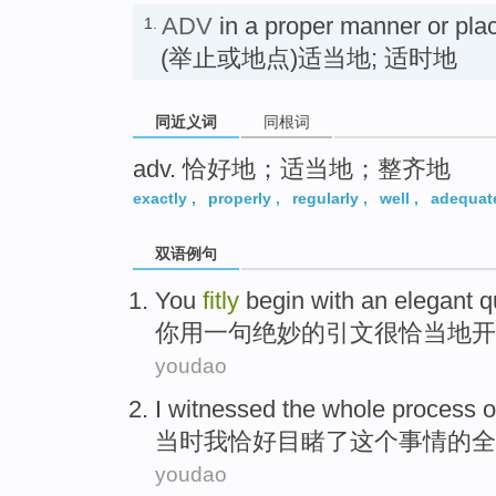
ADV
in a proper manner or plac
1.
(举止或地点)适当地; 适时地
同近义词
同根词
adv. 恰好地；适当地；整齐地
exactly
,
properly
,
regularly
,
well
,
adequat
双语例句
You
fitly
begin
with
an elegant
q
你
用
一句绝妙的
引文
很
恰当
地
开
youdao
I
witnessed
the
whole
process
o
当时
我
恰好
目睹
了
这个
事情
的
全
youdao