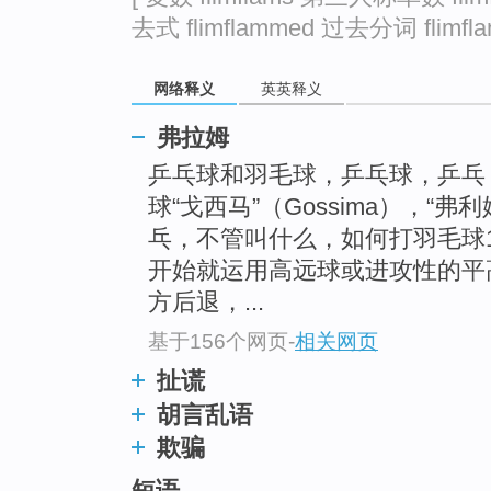
go
去式 flimflammed 过去分词 flimfla
top
网络释义
英英释义
弗拉姆
乒乓球和羽毛球，乒乓球，乒乓
球“戈西马”（Gossima），“弗
乓，不管叫什么，如何打羽毛球
开始就运用高远球或进攻性的平
方后退，...
基于156个网页
-
相关网页
扯谎
胡言乱语
欺骗
短语