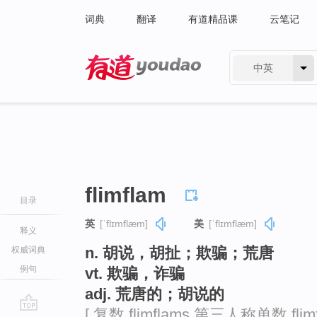
词典
翻译
有道精品课
云笔记
中英
有道 - 网易旗下搜索
flimflam
目录
英
[ˈflɪmflæm]
美
[ˈflɪmflæm]
释义
n. 胡说，胡扯；欺骗；荒唐
权威词典
例句
vt. 欺骗，诈骗
adj. 荒唐的；胡说的
[ 复数 flimflams 第三人称单数 flim