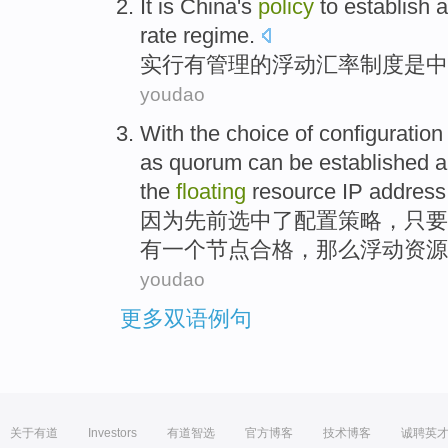
It
is
China's
policy
to establish
a
rate
regime
.
实行
有
管理
的
浮动
汇率
制度
是
中
youdao
With
the
choice of
configuration
as
quorum
can be
established
a
the
floating
resource
IP
address
因为
先前
选中了
配置
策略
，
只要
有
一个
节点
合格
，那么
浮动
资源
youdao
更多双语例句
关于有道
Investors
有道智选
官方博客
技术博客
诚聘英