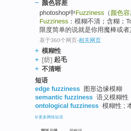
颜色容差
top
photoshop中
Fuzziness
（
颜色容
Fuzziness
：模糊不清；含糊；Tol
限度简单的说就是你用魔棒或者其
基于360个网页
-
相关网页
模糊性
起毛
[纺]
不清晰
短语
edge fuzziness
图形边缘模糊
semantic fuzziness
语义模糊性
ontological fuzziness
模糊性 ;
更多
网络短语
同近义词
同根词