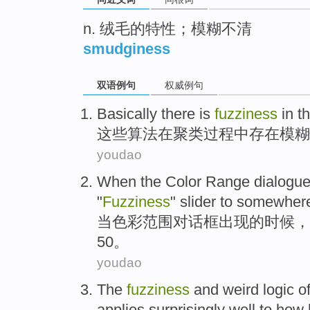
n. 绒毛的特性；模糊不清
smudginess
双语例句
权威例句
Basically
there
is
fuzziness
in
t
这些
算法
在
聚类
过程
中
存在
模糊
youdao
When
the
Color
Range
dialogu
"
Fuzziness
"
slider
to
somewhere
当
色彩
范围
对话
框
出现
的
时候，
50
。
youdao
The
fuzziness
and
weird
logic
o
applies
surprisingly well
to
how