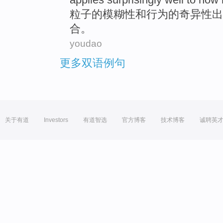
粒子
的
模糊性
和
行为
的
奇异
性
出
合。
youdao
更多双语例句
关于有道
Investors
有道智选
官方博客
技术博客
诚聘英