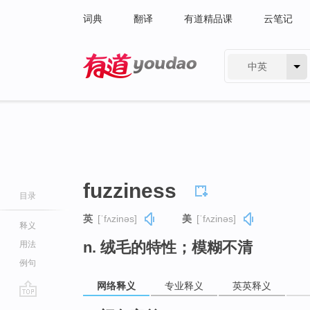
词典
翻译
有道精品课
云笔记
中英
有道 - 网易旗下搜索
fuzziness
目录
英
[ˈfʌzinəs]
美
[ˈfʌzinəs]
释义
n. 绒毛的特性；模糊不清
用法
例句
网络释义
专业释义
英英释义
go