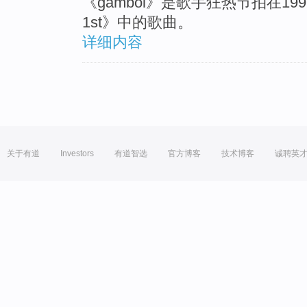
《gambol》是歌手狂热节拍在1
1st》中的歌曲。
详细内容
关于有道
Investors
有道智选
官方博客
技术博客
诚聘英