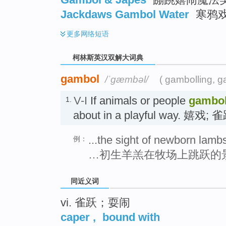
Jackdaws Gambol Water
寒鸦
更多
网络短语
柯林斯英汉双解大词典
gambol
/ˈɡæmbəl/
( gambolling, 
V-I
If animals or people
gambo
1.
about in a playful way. 嬉戏; 
...the sight of newborn lambs
例：
…初生羊羔在牧场上跳跃的
同近义词
vi. 雀跃；耍闹
caper
,
bound with