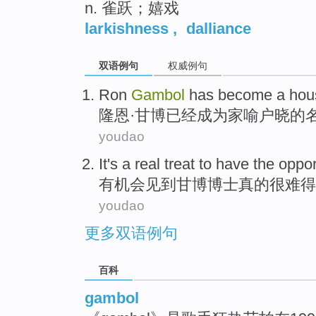
n. 雀跃；嬉戏
larkishness
,
dalliance
双语例句
权威例句
Ron
Gambol
has
become a
hou
隆
恩·甘博
已经
成为
家喻户晓的
youdao
It's a real treat to
have
the
oppor
有
机会
见到
甘博
博士
真的很难得
youdao
更多双语例句
百科
gambol