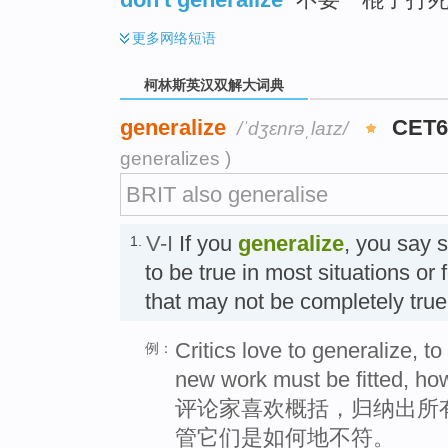
更多
网络短语
柯林斯英汉双解大词典
generalize
CET
/ˈdʒɛnrəˌlaɪz/
generalizes )
BRIT also generalise
V-I
If you
generalize
, you say 
1.
to be true in most situations or
that may not be completely tru
Critics love to generalize, to
例：
new work must be fitted, how
评论家喜欢概括，归纳出所
管它们是如何地不符。