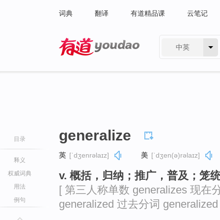
词典
翻译
有道精品课
云笔记
中英
有道 - 网易旗下搜索
generalize
目录
英
[ˈdʒenrəlaɪz]
美
[ˈdʒen(ə)rəlaɪz]
释义
v. 概括，归纳；推广，普及；笼
权威词典
用法
[ 第三人称单数 generalizes 现在分词
例句
generalized 过去分词 generalized 