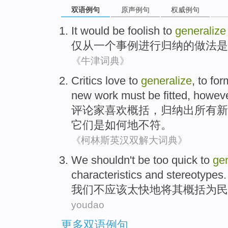
双语例句
原声例句
权威例句
It would
be
foolish
to
generalize
仅
从
一
个事例进行
归纳
的做法
是
《牛津词典》
Critics
love
to
generalize
, to fo
new
work
must be
fitted
,
howev
评论家
喜欢
概括
，归纳出
所有
新
它们是如何
地不符
。
《柯林斯英汉双解大词典》
We
shouldn't
be
too quick
to
gen
characteristics
and
stereotypes
.
我们
不
应该
太快
地将其
概括
为
民
youdao
更多双语例句