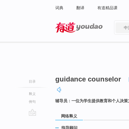
词典
翻译
有道精品课
中
有道 - 网易旗下搜索
guidance counselor
目录
释义
辅导员：一位为学生提供教育和个人决策
例句
网络释义
go
top
指导顾问