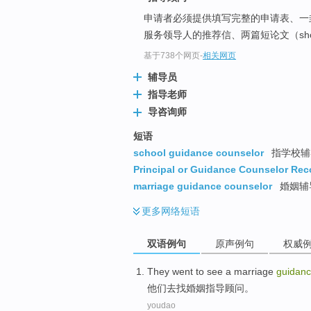
申请者必须提供填写完整的申请表、一
服务领导人的推荐信、两篇短论文（short
基于738个网页
-
相关网页
辅导员
指导老师
导咨询师
短语
school guidance counselor
指学校辅
Principal or Guidance Counselor R
marriage guidance counselor
婚姻辅
更多
网络短语
双语例句
原声例句
权威
They
went to
see a
marriage
guidan
他们
去
找
婚姻
指导
顾问
。
youdao