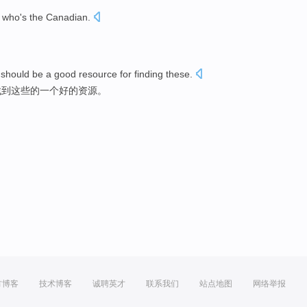
who
's
the
Canadian
.
should
be
a
good
resource
for
finding
these
.
找到
这些
的
一个
好的
资源
。
方博客
技术博客
诚聘英才
联系我们
站点地图
网络举报