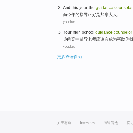
And
this year
the
guidance
counselor
而
今年
的
指导
正好
是
加拿大人
。
youdao
Your
high school
guidance
counselor
你
的
高中
辅导
老师
应该
会成为
帮助你
youdao
更多双语例句
关于有道
Investors
有道智选
官